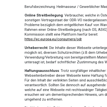
Berufsbezeichnung:
Heilmasseur / Gewerblicher Ma
Online Streitbeilegung
:
Verbraucher, welche in Öste
sonstigen Vertragsstaat der ODR-VO niedergelassen 
Probleme bezüglich dem entgeltlichen Kauf von Ware
Rahmen einer Online-Streitbeilegung (nach OS, AStG)
Kommission stellt eine Plattform hierfür bereit:
https://ec.europa.eu/consumers/odr
Urheberrecht
:
Die Inhalte dieser Webseite unterliege
möglich ist, diversen Schutzrechten (z.B dem Urheber
Verwendung/Verbreitung von bereitgestelltem Materia
untersagt ist, bedarf schriftlicher Zustimmung des 
Haftungsausschluss
:
Trotz sorgfältiger inhaltliche
Webseitenbetreiber dieser Webseite keine Haftung für
Für den Inhalt der verlinkten Seiten sind ausschließli
verantwortlich. Sollten Sie dennoch auf ausgehend
welche auf eine Webseite mit rechtswidriger Tätigke
ersuchen wir um dementsprechenden Hinweis, um di
umgehend zu entfernen.