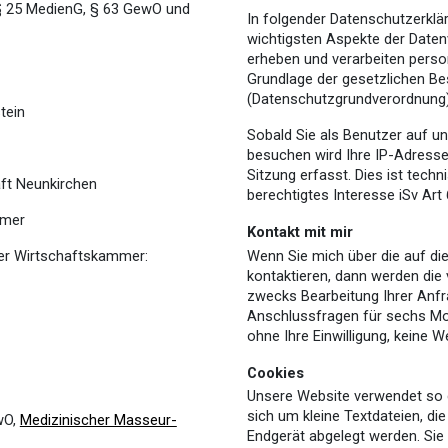
§ 25 MedienG, § 63 GewO und
In folgender Datenschutzerklär
wichtigsten Aspekte der Daten
erheben und verarbeiten pers
Grundlage der gesetzlichen 
(Datenschutzgrundverordnung)
tein
Sobald Sie als Benutzer auf u
besuchen wird Ihre IP-Adresse
Sitzung erfasst. Dies ist techn
ft Neunkirchen
berechtigtes Interesse iSv Art 
mmer
Kontakt mit mir
Wenn Sie mich über die auf d
der Wirtschaftskammer:
kontaktieren, dann werden die
zwecks Bearbeitung Ihrer Anfra
Anschlussfragen für sechs Mon
ohne Ihre Einwilligung, keine W
Cookies
Unsere Website verwendet so 
sich um kleine Textdateien, di
wO,
Medizinischer Masseur-
Endgerät abgelegt werden. Sie 