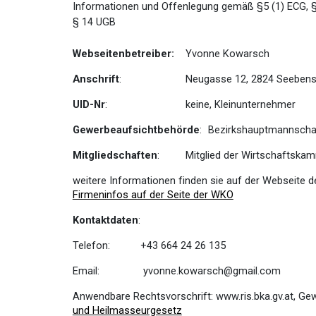
Informationen und Offenlegung gemäß §5 (1) ECG, 
§ 14 UGB
Webseitenbetreiber:
Yvonne Kowarsch
Anschrift
:
Neugasse 12, 2824 Seebens
UID-Nr
:
keine, Kleinunternehmer
Gewerbeaufsichtbehörde
:
Bezirkshauptmannscha
Mitgliedschaften
:
Mitglied der Wirtschaftska
weitere Informationen finden sie auf der Webseite 
Firmeninfos auf der Seite der WKO
Kontaktdaten
:
Telefon:
+43 664 24 26 135
Email:
yvonne.kowarsch@gmail.com
Anwendbare Rechtsvorschrift:
www.ris.bka.gv.at, Ge
und Heilmasseurgesetz